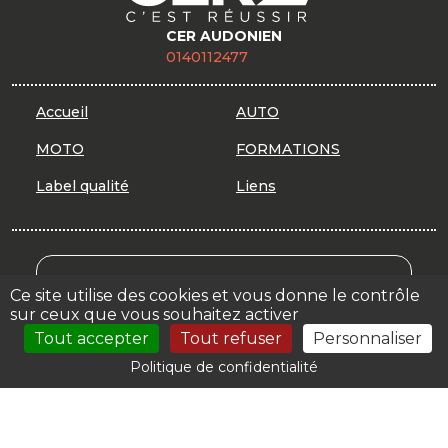
CER AUDONIEN
0140112477
Accueil
AUTO
MOTO
FORMATIONS
Label qualité
Liens
Mon Compte Formation
Ce site utilise des cookies et vous donne le contrôle
sur ceux que vous souhaitez activer
Votre espace
Tout accepter
Tout refuser
Personnaliser
Politique de confidentialité
© 2026 | CER AUDONIEN |
Mentions légales
| Création :