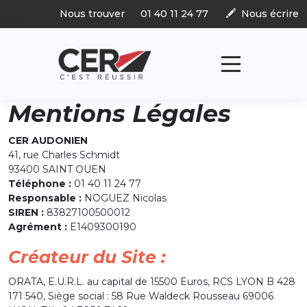
Panneau de gestion des cookies
Nous trouver
01 40 11 24 77
Nous écrire
Mentions Légales
CER AUDONIEN
41, rue Charles Schmidt
93400 SAINT OUEN
Téléphone :
01 40 11 24 77
Responsable :
NOGUEZ Nicolas
SIREN :
83827100500012
Agrément :
E1409300190
Créateur du Site :
ORATA, E.U.R.L. au capital de 15500 Euros, RCS LYON B 428
171 540, Siège social : 58 Rue Waldeck Rousseau 69006